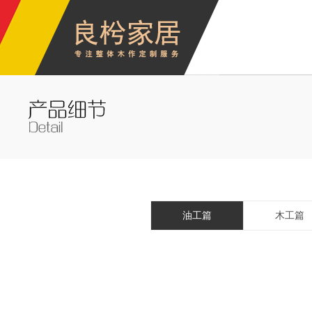
油工篇
木工篇